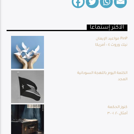
الأكثر إستماعا
Live Broadcast
مواعيد الإيمان PinP
نيك وروث ٤ – أمريكا
الكلمة اليوم باللهجة السودانية
المجد
كنوز الحكمة
أمثال ٢٠: ١- ٣٠