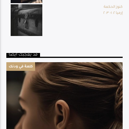
كنوز الحكمة
إرميا ٢: ١- ٣: ٢
قد يعجبك أيضا
كلمة في ودنك