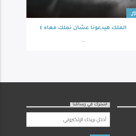
الملك هيدعونا عشان نملك معاه ٤
...
اشترك في رسائلنا