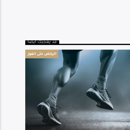
قد يعجبك أيضا
الركض حتى الفوز