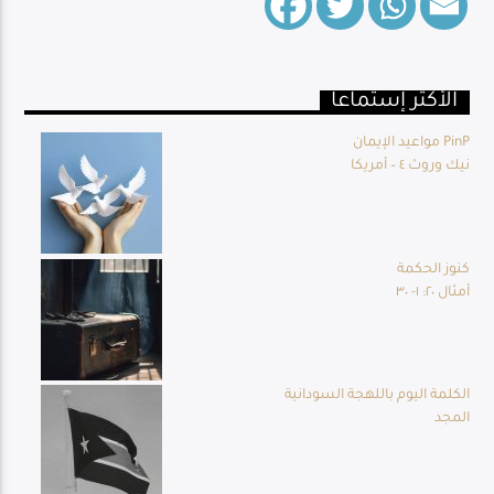
الأكثر إستماعا
Live Broadcast
مواعيد الإيمان PinP
نيك وروث ٤ – أمريكا
كنوز الحكمة
أمثال ٢٠: ١- ٣٠
الكلمة اليوم باللهجة السودانية
المجد