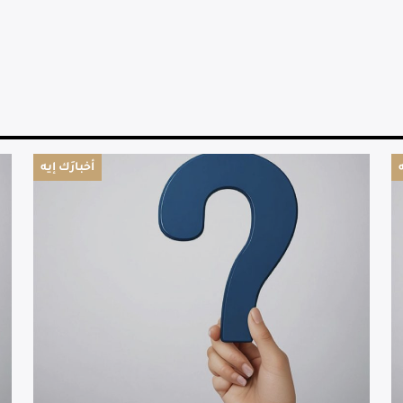
أخبارَك إيه