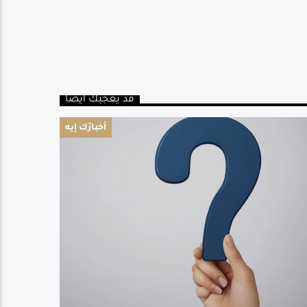
قد يعجبك أيضا
أخبارَك إيه