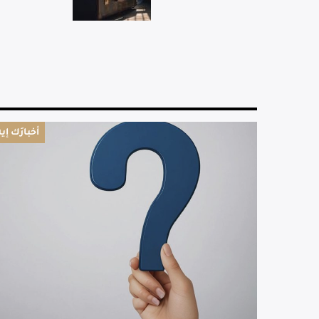
أخبارَك إيه