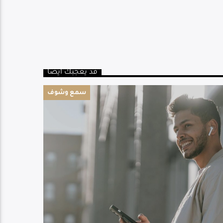
قد يعجبك أيضا
سمع وشوف