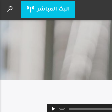
البث المباشر
بركضلك
ثامار زنانيري
Audio
00:00