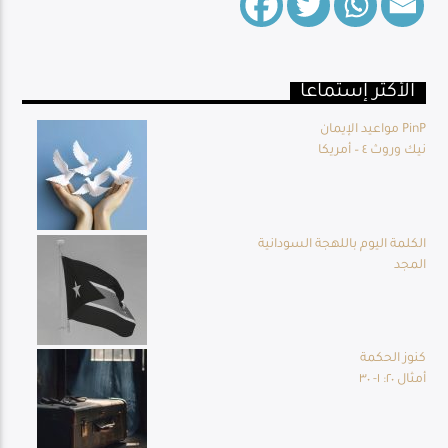
الأكثر إستماعا
Live Broadcast
مواعيد الإيمان PinP
نيك وروث ٤ – أمريكا
الكلمة اليوم باللهجة السودانية
المجد
كنوز الحكمة
أمثال ٢٠: ١- ٣٠