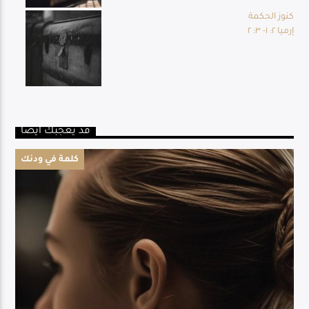
كنوز الحكمة
إرميا ٢: ١- ٣: ٢
قد يعجبك أيضا
كلمة في ودنك