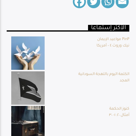
الأكثر إستماعا
Live Broadcast
مواعيد الإيمان PinP
نيك وروث ٤ – أمريكا
الكلمة اليوم باللهجة السودانية
المجد
كنوز الحكمة
أمثال ٢٠: ١- ٣٠