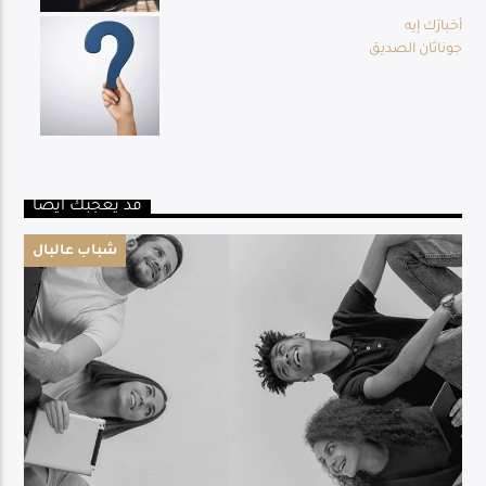
أخبارَك إيه
جوناثان الصديق
قد يعجبك أيضا
شباب عالبال