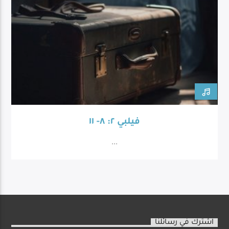
فيلبي ٢: ٨- ١١
...
اشترك في رسائلنا