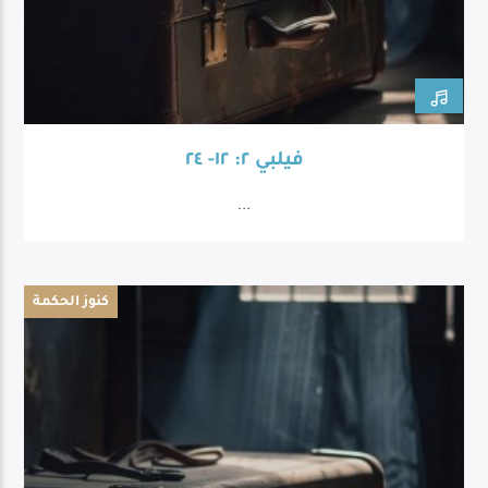
فيلبي ٢: ١٢- ٢٤
...
كنوز الحكمة