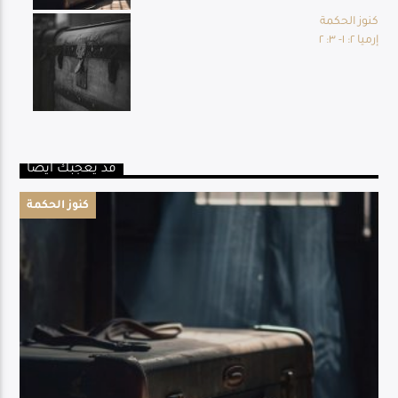
كنوز الحكمة
إرميا ٢: ١- ٣: ٢
قد يعجبك أيضا
كنوز الحكمة