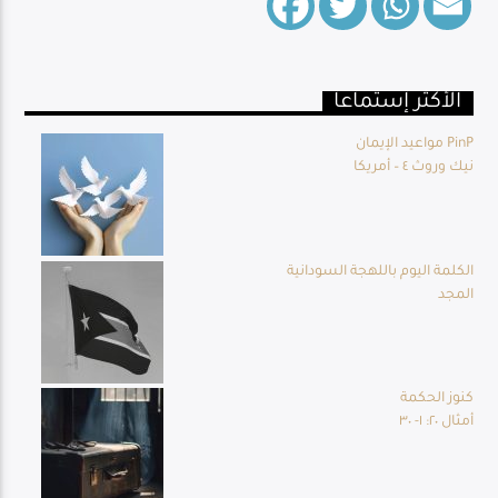
الأكثر إستماعا
Live Broadcast
مواعيد الإيمان PinP
نيك وروث ٤ – أمريكا
الكلمة اليوم باللهجة السودانية
المجد
كنوز الحكمة
أمثال ٢٠: ١- ٣٠