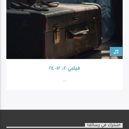
فيلبي ٢: ١٢- ٢٤
...
اشترك في رسائلنا