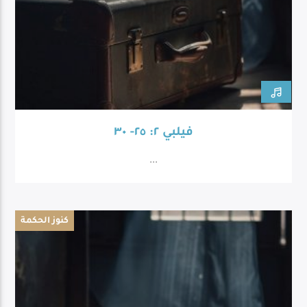
فيلبي ٢: ٢٥- ٣٠
...
كنوز الحكمة