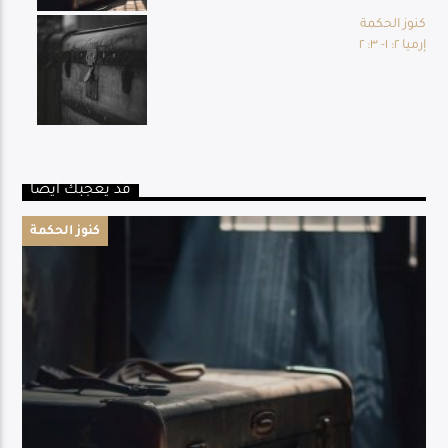
كنوز الحكمة
إرميا ٢: ١- ٣: ٢
قد يعجبك أيضا
كنوز الحكمة