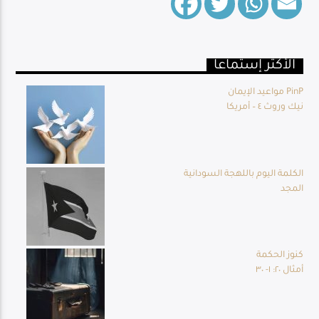
الأكثر إستماعا
Live Broadcast
مواعيد الإيمان PinP
نيك وروث ٤ – أمريكا
الكلمة اليوم باللهجة السودانية
المجد
كنوز الحكمة
أمثال ٢٠: ١- ٣٠