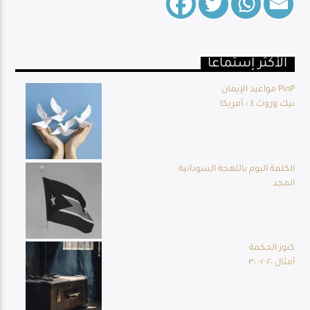
الأكثر إستماعا
Live Broadcast
مواعيد الإيمان PinP
نيك وروث ٤ – أمريكا
الكلمة اليوم باللهجة السودانية
المجد
كنوز الحكمة
أمثال ٢٠: ١- ٣٠