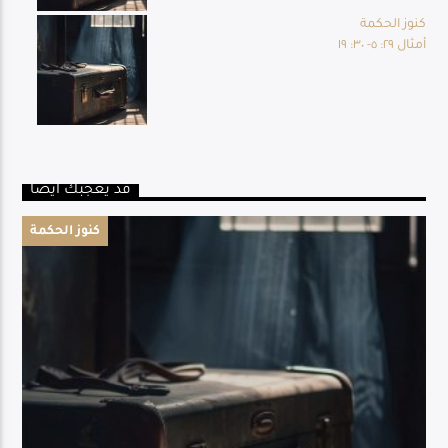
كنوز الحكمة
أمثال ٢٩: ٥- ٣٠: ١٩
قد يعجبك أيضا
كنوز الحكمة