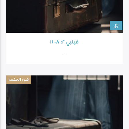
فيلبي ٢: ٨- ١١
...
كنوز الحكمة