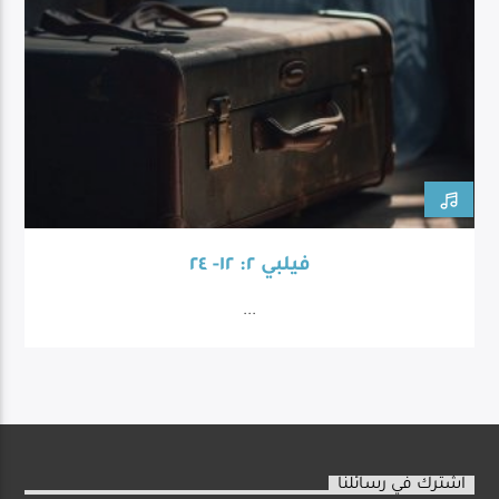
فيلبي ٢: ١٢- ٢٤
...
اشترك في رسائلنا