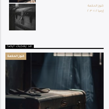
كنوز الحكمة
إرميا ٢: ١- ٣: ٢
قد يعجبك أيضا
كنوز الحكمة