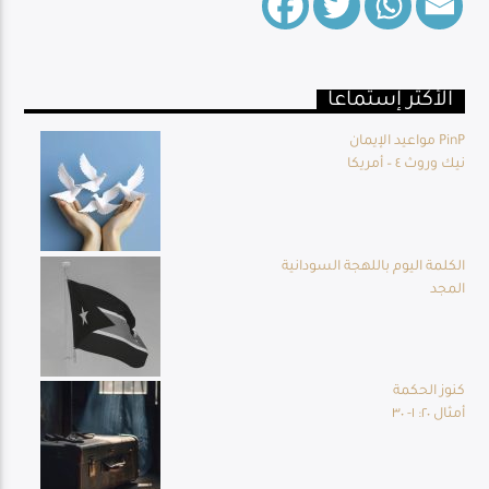
الأكثر إستماعا
Live Broadcast
مواعيد الإيمان PinP
نيك وروث ٤ – أمريكا
الكلمة اليوم باللهجة السودانية
المجد
كنوز الحكمة
أمثال ٢٠: ١- ٣٠