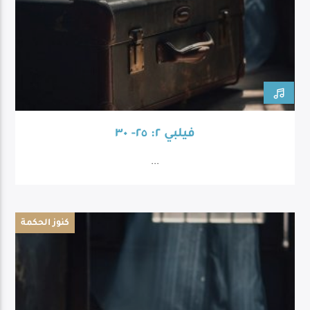
فيلبي ٢: ٢٥- ٣٠
...
كنوز الحكمة