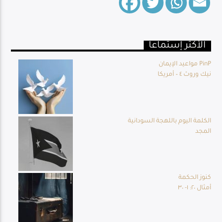
الأكثر إستماعا
Live Broadcast
مواعيد الإيمان PinP
نيك وروث ٤ – أمريكا
الكلمة اليوم باللهجة السودانية
المجد
كنوز الحكمة
أمثال ٢٠: ١- ٣٠