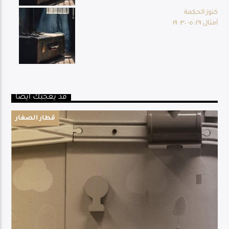
كنوز الحكمة
أمثال ٢٩: ٥- ٣٠: ١٩
قد يعجبك أيضا
قطار الصغار