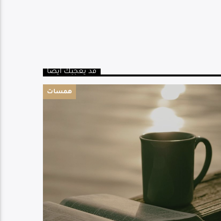
قد يعجبك أيضا
همسات