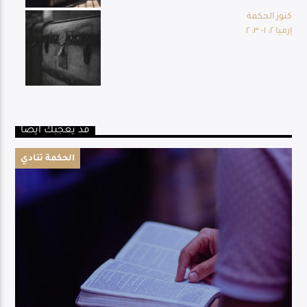
كنوز الحكمة
إرميا ٢: ١- ٣: ٢
قد يعجبك أيضا
الحكمة تنادي