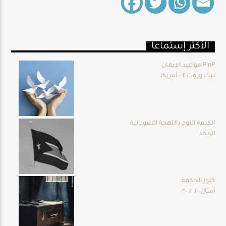
الأكثر إستماعا
Live Broadcast
مواعيد الإيمان PinP
نيك وروث ٤ – أمريكا
الكلمة اليوم باللهجة السودانية
المجد
كنوز الحكمة
أمثال ٢٠: ١- ٣٠