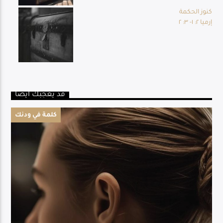
كنوز الحكمة
إرميا ٢: ١- ٣: ٢
قد يعجبك أيضا
كلمة في ودنك