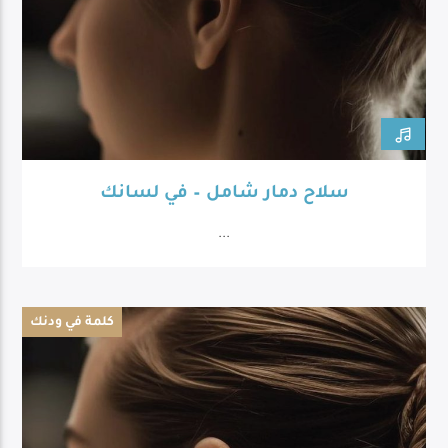
سلاح دمار شامل – في لسانك
...
كلمة في ودنك