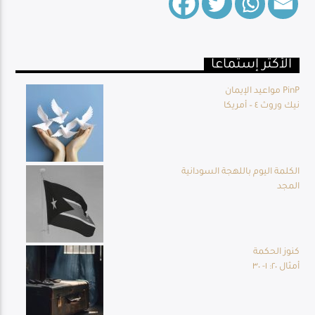
الأكثر إستماعا
Live Broadcast
مواعيد الإيمان PinP
نيك وروث ٤ – أمريكا
الكلمة اليوم باللهجة السودانية
المجد
كنوز الحكمة
أمثال ٢٠: ١- ٣٠