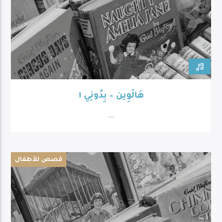
هَالُوِين – بِدُونِي ١
...
قصص للأطفال