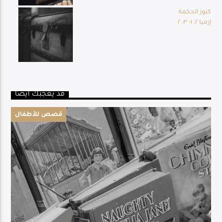
كنوز الحكمة
إرميا ٢: ١- ٣: ٢
قد يعجبك أيضا
قصص للأطفال