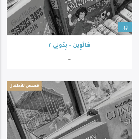
هَالُوِين – بِدُونِي ٢
...
قصص للأطفال