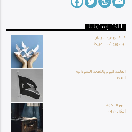
الأكثر إستماعا
Live Broadcast
مواعيد الإيمان PinP
نيك وروث ٤ – أمريكا
الكلمة اليوم باللهجة السودانية
المجد
كنوز الحكمة
أمثال ٢٠: ١- ٣٠