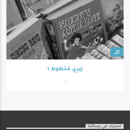
تِيرِي مَحْظُوظ ٦
...
اشترك في رسائلنا