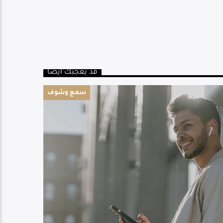
قد يعجبك أيضا
سمع وشوف