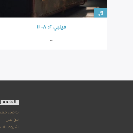
فيلبي ٢: ٨- ١١
...
القائمة
تواصل معنا
من نحن
شروط الاس