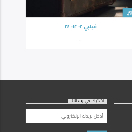
فيلبي ٢: ١٢- ٢٤
...
اشترك في رسائلنا