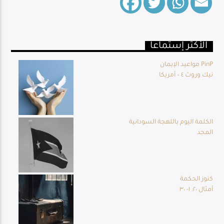
الأكثر إستماعا
Live Broadcast
مواعيد الإيمان PinP
نيك وروث ٤ – أمريكا
الكلمة اليوم باللهجة السودانية
المجد
كنوز الحكمة
أمثال ٢٠: ١- ٣٠