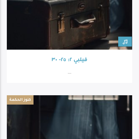
فيلبي ٢: ٢٥- ٣٠
...
كنوز الحكمة