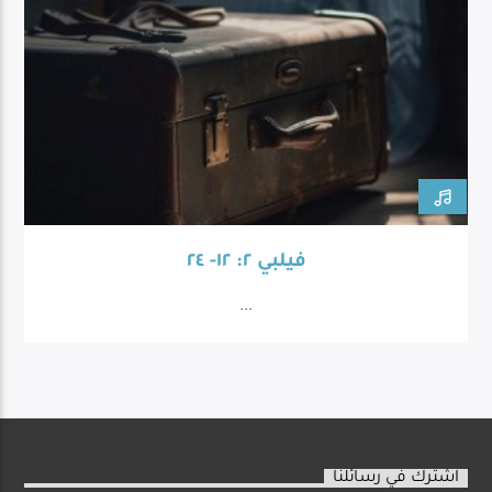
فيلبي ٢: ١٢- ٢٤
...
اشترك في رسائلنا