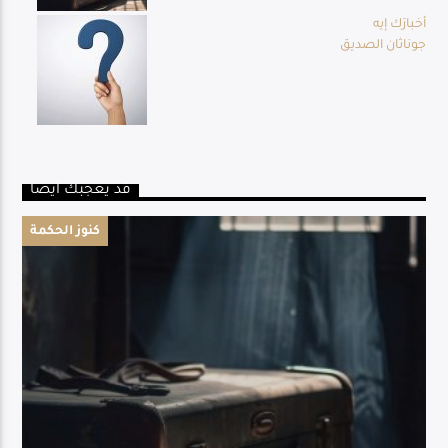
أخبارَك إيه
جوناثان الصديق
قد يعجبك أيضا
كنوز الحكمة