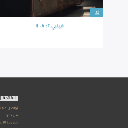
فيلبي ٢: ٨- ١١
...
القائمة
تواصل معنا
من نحن
شروط الاس