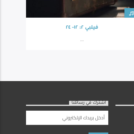
فيلبي ٢: ١٢- ٢٤
...
اشترك في رسائلنا