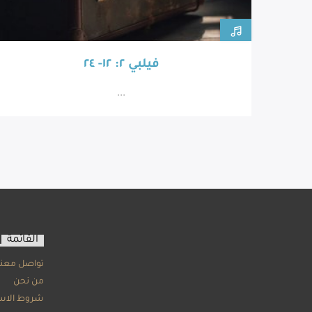
فيلبي ٢: ١٢- ٢٤
...
القائمة
تواصل معنا
من نحن
شروط الاس