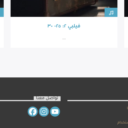
فيلبي ٢: ٢٥- ٣٠
...
تواصل معنا
تخدام