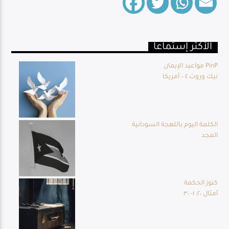
الأكثر إستماعا
Live Broadcast
مواعيد الإيمان PinP
نيك وروث ٤ – أمريكا
الكلمة اليوم باللهجة السودانية
المجد
كنوز الحكمة
أمثال ٢٠: ١- ٣٠