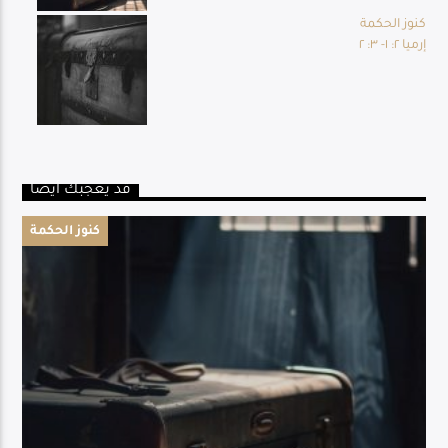
كنوز الحكمة
إرميا ٢: ١- ٣: ٢
قد يعجبك أيضا
كنوز الحكمة