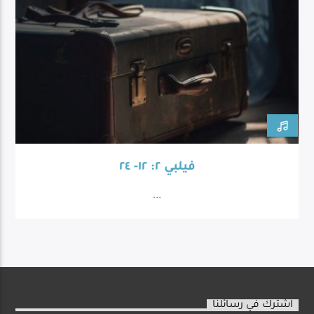
فيلبي ٢: ١٢- ٢٤
...
اشترك في رسائلنا