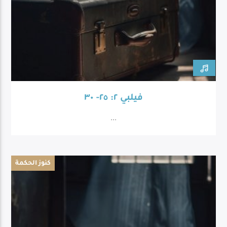
فيلبي ٢: ٢٥- ٣٠
...
كنوز الحكمة