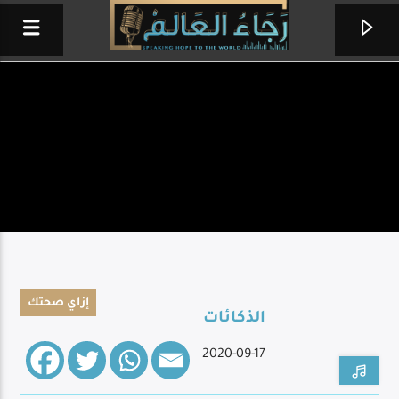
إزاي صحتك
الذكائات
كيريالايسون
2020-09-17
فريق الحياة الأفضل