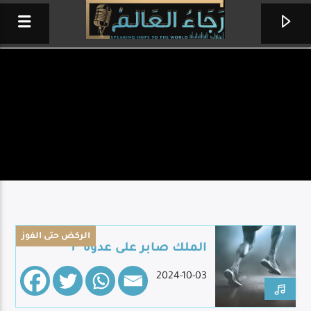
الركض حتى الفوز
الملك صابر على عدوه ٣
حب عجيب
2024-10-03
صوت الهتاف