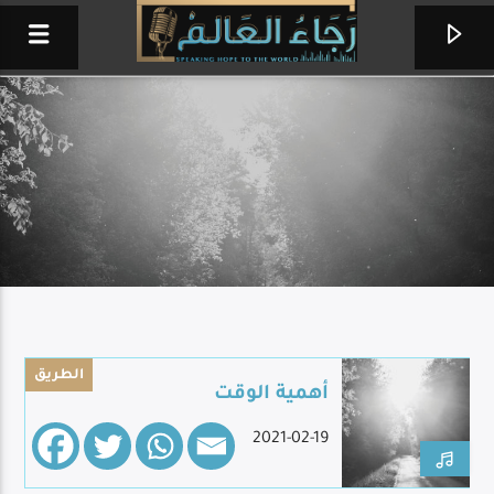
الطريق
أهمية الوقت
كيف يسلك فؤادي
2021-02-19
عيسى كعبر