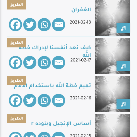
الطريق
الغفران
2021-02-18
Live Broadcast
الطريق
كيف نُعد أنفسنا لإدراك خطة
الله
2021-02-17
الطريق
تميم خطة الله باستخدام الآلام
2021-02-16
الطريق
أساس الإنجيل وبنوده ٢
2021-02-15