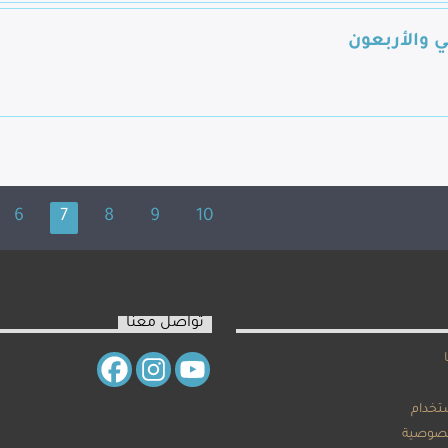
ني والأربعون
6
7
8
9
10
تواصل معنا
تخدام
صوصية