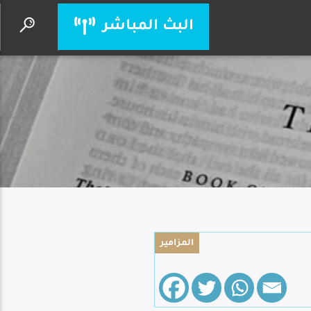
البث المباشر
وعدت طريقي ترشدني
ليديا شديد
المزامير