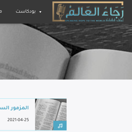
بودكاست
م
المزمور السا
2021-04-25