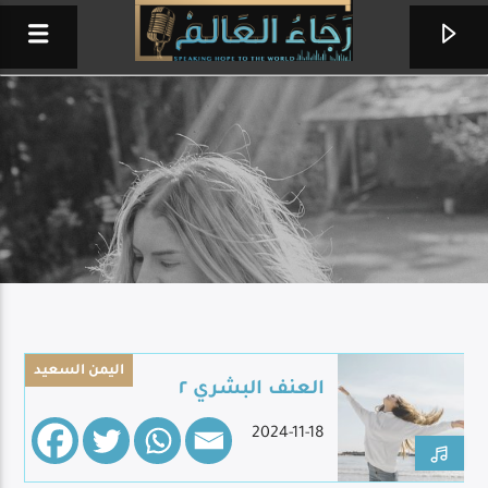
اليمن السعيد
العنف البشري ٢
خمس دقايق
2024-11-18
وفيق رمزي