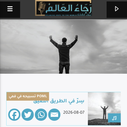
تسبيحه في فمي POML
سِرّ في الطريق الضيق
يسوع أنت إلهي
2026-08-07
BELIGHT