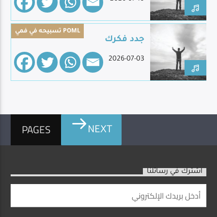
تسبيحه في فمي POML
جدد فكرك
2026-07-03
PAGES
NEXT
اشترك في رسائلنا