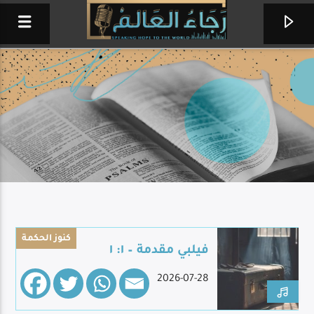
كنوز الحكمة
فيلبي مقدمة – ١: ١
برنامج لي رجاء
2026-07-28
فريق ألحان الرجاء