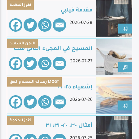
كنوز الحكمة
مقدمة فيلبي
2026-07-28
Live Broadcast
اليمن السعيد
المسيح في المجيء الثاني ملك
2026-07-27
رسالة النعمة والحق MOGT
إشعياء ٢٥- ٢٦
2026-07-26
كنوز الحكمة
أمثال ٣٠: ٢٠- ٣١: ٣١
2026-07-25