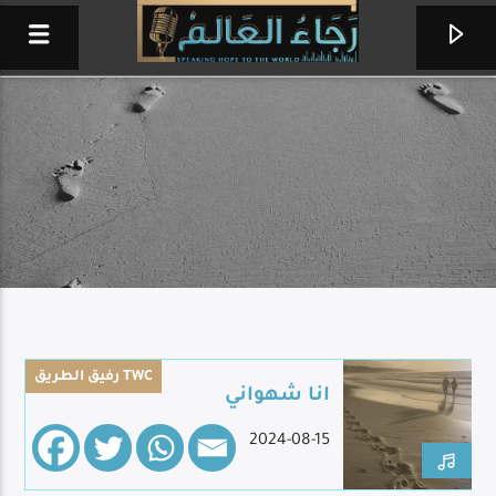
رفيق الطريق TWC
انا شهواني
لما دعاني ربي
2024-08-15
مينا حليم