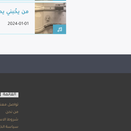
من يحُبني ي
2024-01-01
القائمة
تواصل معنا
من نحن
شروط الاس
سياسة الخ