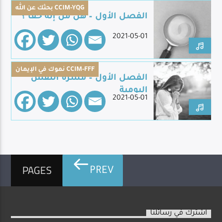
بحثك عن الله CCIM-YQG
الفصل الأول – هل من إله حقا ؟
2021-05-01
Live Broadcast
نموك في الإيمان CCIM-FFF
الفصل الأول – مسرة النفس
اليومية
2021-05-01
PAGES
PREV
اشترك في رسائلنا