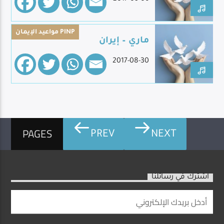
مواعيد الإيمان PINP
ماري – إيران
2017-08-30
PAGES
PREV
NEXT
اشترك في رسائلنا