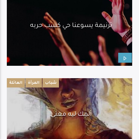
ترنيمة يسوعنا حي كسب حربه
شباب
المرأة
العائلة
ألمِك ليه معنى