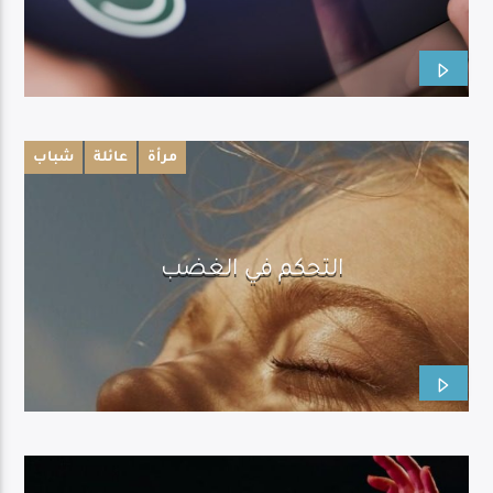
مرأة
عائلة
شباب
التحكم في الغضب