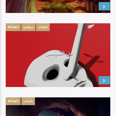
شباب
دروس
العائلة
فن التلييس
شباب
العائلة