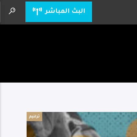
البث المباشر
عبادة و دخول العرش
زياد شحادة
ترلنيم