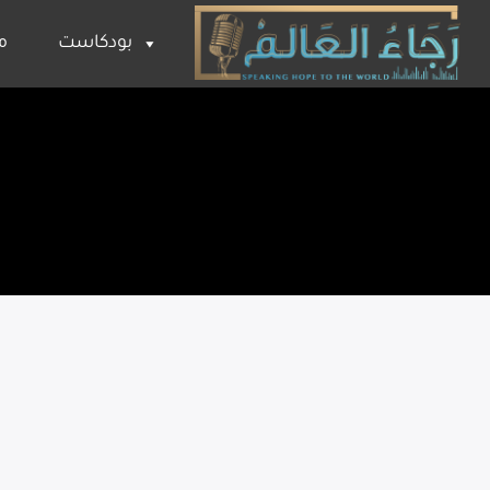
بودكاست
م