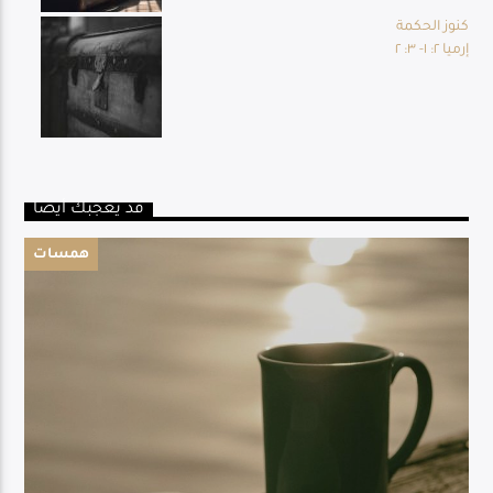
كنوز الحكمة
إرميا ٢: ١- ٣: ٢
قد يعجبك أيضا
همسات