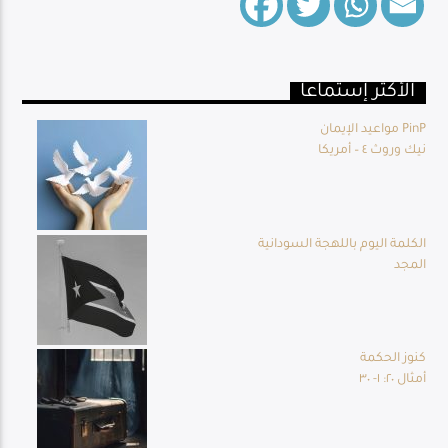
الأكثر إستماعا
Live Broadcast
مواعيد الإيمان PinP
نيك وروث ٤ – أمريكا
الكلمة اليوم باللهجة السودانية
المجد
كنوز الحكمة
أمثال ٢٠: ١- ٣٠