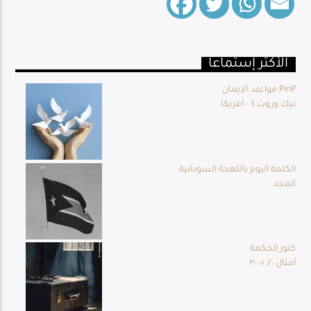
الأكثر إستماعا
Live Broadcast
مواعيد الإيمان PinP
نيك وروث ٤ – أمريكا
الكلمة اليوم باللهجة السودانية
المجد
كنوز الحكمة
أمثال ٢٠: ١- ٣٠