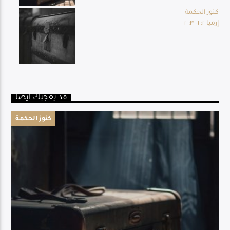
كنوز الحكمة
إرميا ٢: ١- ٣: ٢
قد يعجبك أيضا
كنوز الحكمة