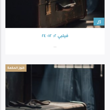
فيلبي ٢: ١٢- ٢٤
...
كنوز الحكمة