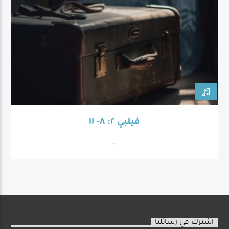
فيلبي ٢: ٨- ١١
...
اشترك في رسائلنا