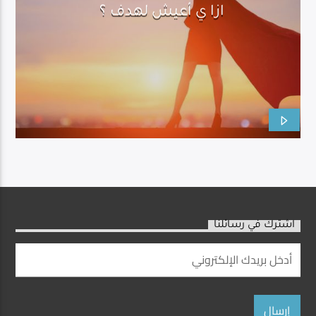
ازا ي أعيش لهدف ؟
اشترك في رسائلنا