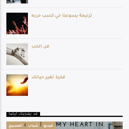
قد يعجبك أيضا
فيديو
شباب
المسيح