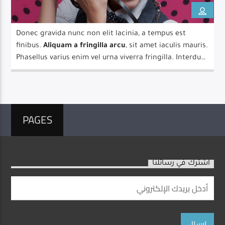
Donec gravida nunc non elit lacinia, a tempus est
finibus.
Aliquam a fringilla arcu
, sit amet iaculis mauris.
Phasellus varius enim vel urna viverra fringilla. Interdum
Live Broadcast
et malesuada fames ac.
PAGES
اشترك في رسائلنا