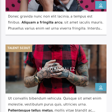
Donec gravida nunc non elit lacinia, a tempus est
finibus.
Aliquam a fringilla arcu
, sit amet iaculis mauris.
Phasellus varius enim vel urna viverra fringilla. Interdum
Live Broadcast
et malesuada fames ac.
TALENT SCOUT
MIRKO MORALEZ
Ut convallis bibendum vehicula. Quisque sit amet enim
molestie, vestibulum purus quis, ultricies urna.
Pellentesque tellus metus
, mollis vitae blandit ac,